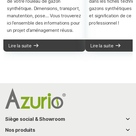
de votre rouleau de gazon
dans les fiches techni
synthétique. Dimensions, transport,
gazons synthétiques ?
manutention, pose… Vous trouverez
et signification de ce j
ici l’ensemble des informations pour
professionnel !
un projet d’aménagement réussi.
Lire la suite
Lire la suite
Siège social & Showroom
286 chemin de Bassaquet
Nos produits