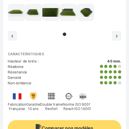
‹
›
CARACTÉRISTIQUES
Hauteur de brins :
45 mm.
Réalisme
Résistance
Densité
Non-brillance
Garantie
Double trame
Fabrication
Norme
ISO 9001
10 ans
Renfort
Française
Reach
ISO 14001
Comparer nos modèles