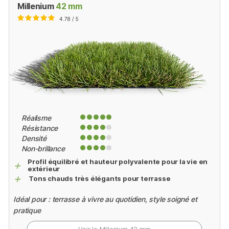
Millenium
42 mm
4.78 / 5
Réalisme
Résistance
Densité
Non-brillance
Profil équilibré et hauteur polyvalente pour la vie en
+
extérieur
+
Tons chauds très élégants pour terrasse
Idéal pour : terrasse à vivre au quotidien, style soigné et
pratique
Voir le Millenium
42 mm