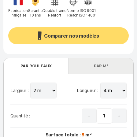
Garantie
Double trame
Fabrication
Norme
ISO 9001
10 ans
Renfort
Française
Reach
ISO 14001
Comparer nos modèles
PAR ROULEAUX
PAR M²
Largeur :
Longueur :
Quantité :
-
+
Surface totale :
8
m²