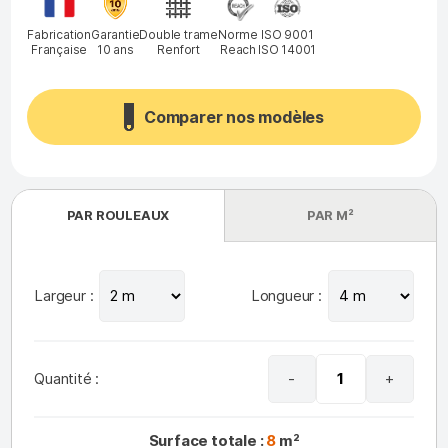
Garantie
Double trame
Fabrication
Norme
ISO 9001
10 ans
Renfort
Française
Reach
ISO 14001
Comparer nos modèles
PAR ROULEAUX
PAR M²
Largeur :
Longueur :
Quantité :
-
+
Surface totale :
8
m²