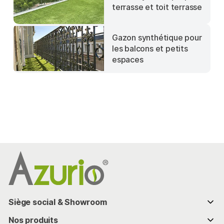
terrasse et toit terrasse
Gazon synthétique pour
les balcons et petits
espaces
Siège social & Showroom
286 chemin de Bassaquet
Nos produits