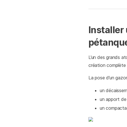
Installer
pétanqu
L’un des grands at
création complète su
La pose d’un gazon
un décaissem
un apport de 
un compactag