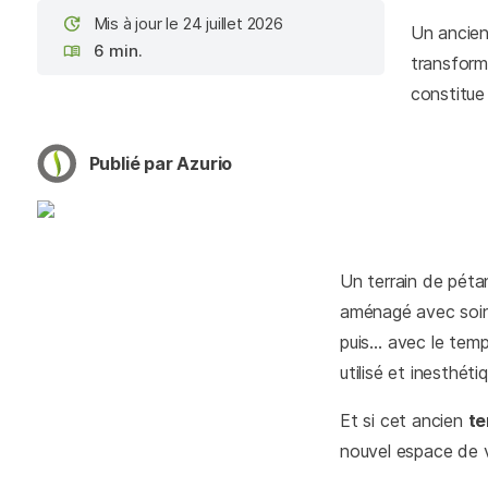
Mis à jour le 24 juillet 2026
Un ancien 
6 min.
transforme
constitue 
Publié par Azurio
Un terrain de pétan
aménagé avec soin,
puis… avec le temp
utilisé et inesthéti
Et si cet ancien
te
nouvel espace de v