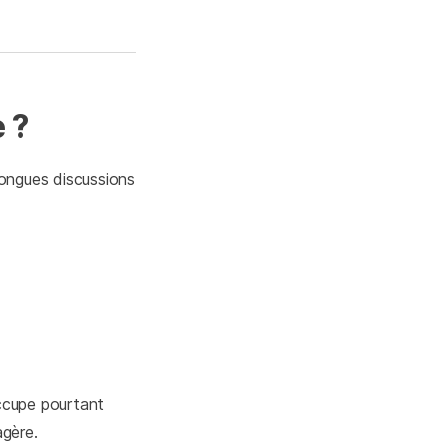
 ?
 longues discussions
occupe pourtant
agère.