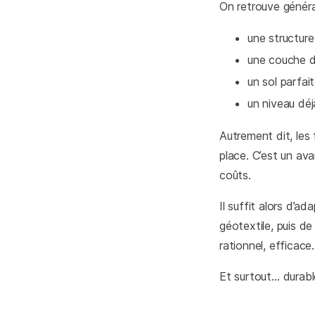
On retrouve génér
une structure
une couche d
un sol parfa
un niveau déj
Autrement dit, les
place. C’est un av
coûts.
Il suffit alors d’ad
géotextile, puis d
rationnel, efficace.
Et surtout… durabl