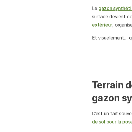
Le
gazon synthét
surface devient co
extérieur
, organis
Et visuellement… qu
Terrain d
gazon sy
C’est un fait souv
de sol pour la pos