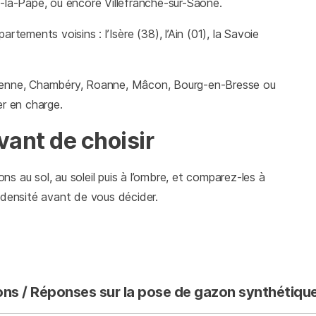
eux-la-Pape, ou encore Villefranche-sur-Saône.
rtements voisins : l’Isère (38), l’Ain (01), la Savoie
tienne, Chambéry, Roanne, Mâcon, Bourg-en-Bresse ou
er en charge.
vant de choisir
ons au sol, au soleil puis à l’ombre, et comparez-les à
la densité avant de vous décider.
ns / Réponses sur la pose de gazon synthétiqu