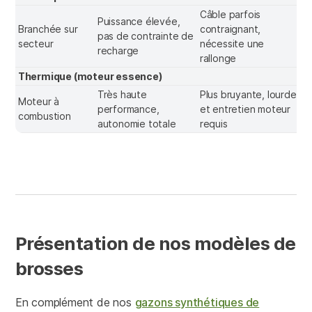
Câble parfois
Puissance élevée,
Branchée sur
contraignant,
J
pas de contrainte de
secteur
nécessite une
m
recharge
rallonge
Thermique (moteur essence)
Très haute
Plus bruyante, lourde
G
Moteur à
performance,
et entretien moteur
s
combustion
autonomie totale
requis
p
Présentation de nos modèles de
brosses
En complément de nos
gazons synthétiques de