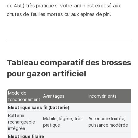
de 45L) très pratique si votre jardin est exposé aux
chutes de feuilles mortes ou aux épines de pin.
Tableau comparatif des brosses
pour gazon artificiel
Mode de
Avantages
Inconvénients
I
fonctionnement
Électrique sans fil (batterie)
Batterie
B
Mobile, légère, très
Autonomie limitée,
rechargeable
t
pratique
puissance modérée
intégrée
p
Électrique filaire