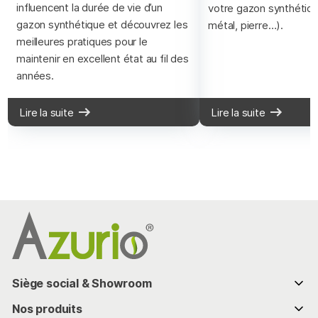
influencent la durée de vie d’un
votre gazon synthétiqu
gazon synthétique et découvrez les
métal, pierre…).
meilleures pratiques pour le
maintenir en excellent état au fil des
années.
Lire la suite
Lire la suite
Siège social & Showroom
286 chemin de Bassaquet
Nos produits