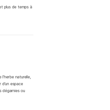
et plus de temps à
l’herbe naturelle,
er d’un espace
es dégarnies ou